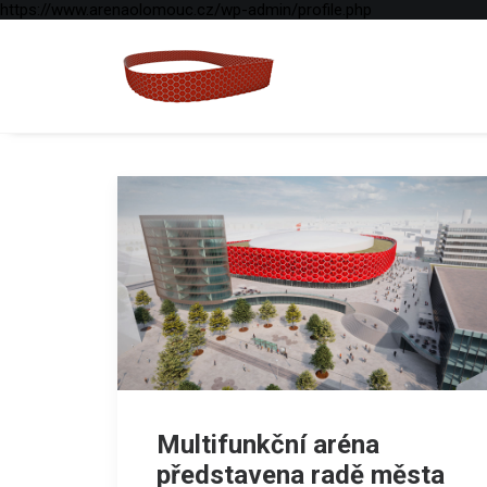
https://www.arenaolomouc.cz/wp-admin/profile.php
Multifunkční aréna
představena radě města