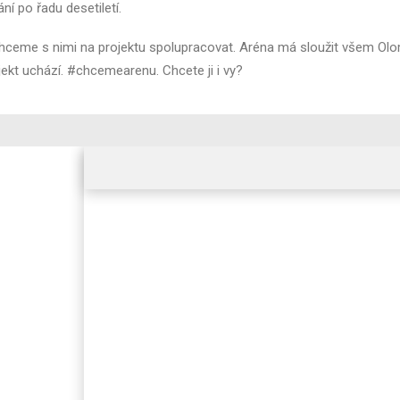
í po řadu desetiletí.
hceme s nimi na projektu spolupracovat. Aréna má sloužit všem O
ekt uchází. #chcemearenu. Chcete ji i vy?