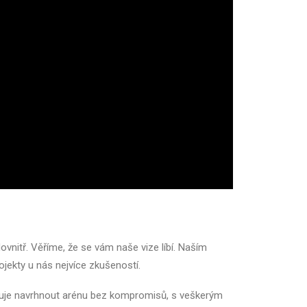
vnitř. Věříme, že se vám naše vize líbí. Naším
ojekty u nás nejvíce zkušeností.
žňuje navrhnout arénu bez kompromisů, s veškerým