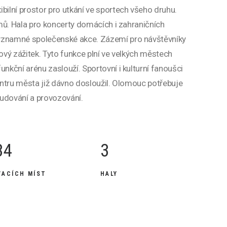
bilní prostor pro utkání ve sportech všeho druhu.
ýmů. Hala pro koncerty domácích i zahraničních
významné společenské akce. Zázemí pro návštěvníky
kový zážitek. Tyto funkce plní ve velkých městech
unkční arénu zaslouží. Sportovní i kulturní fanoušci
centru města již dávno dosloužil. Olomouc potřebuje
budování a provozování.
84
3
VACÍCH MÍST
HALY