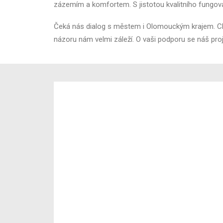
zázemím a komfortem. S jistotou kvalitního fungován
Čeká nás dialog s městem i Olomouckým krajem. C
názoru nám velmi záleží. O vaši podporu se náš proj