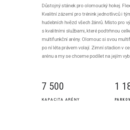
Důstojný stánek pro olomoucký hokej. Flexi
Kvalitní zázemí pro trénink jednotlivců i t
hudebních hvězd všech žánrů. Místo pro 
s kvalitními službami, které podtrhnou cel
multifunkční arény. Olomouc si svou multif
po ní léta právem volají. Zimní stadion v 
arénu a my se chceme podílet na jejím vy
7 500
1 1
KAPACITA ARÉNY
PARKO