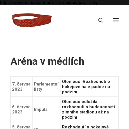
https://www.arenaolomouc.cz/wp-admin/profile.php
Aréna v médiích
Olomouc: Rozhodnutí o
7. června
Parlamentní
hokejové hale padne na
2023
listy
podzim
Olomouc odložila
6. června
rozhodnutí o budoucnosti
Impuls
2023
zimního stadionu až na
podzim
5. června
Rozhodnutí o hokejové