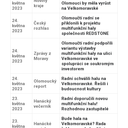
Noviny
května
Olomouci by měla vyrůst
kraje
2023
na Velkomoravské
Olomoučtí radní se
24.
Český
přiklonili k projektu
května
rozhlas
multifunkční haly
2023
společnosti REDSTONE
Olomoučtí radní podpořili
variantu výstavby
24.
Zprávy z
multifunkční haly na ulici
května
Moravy
Velkomoravské ve
2023
spolupráci se soukromým
investorem
24.
Radní schválili halu na
Olomoucký
května
Velkomoravské. Řešili i
report
2023
budoucnost kultury
23.
Radní doporučili novou
Hanácký
května
multifunkční halu!
večerník
2023
Rozhodnou zastupitelé
Bude hala na
23.
Hanácké
Velkomoravské? Rada
května