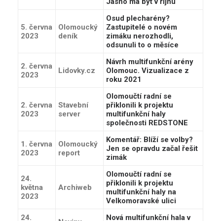
Jasno má být v říjnu
Osud plecharény?
5. června
Olomoucký
Zastupitelé o novém
2023
deník
zimáku nerozhodli,
odsunuli to o měsíce
Návrh multifunkční arény
2. června
Lidovky.cz
Olomouc. Vizualizace z
2023
roku 2021
Olomoučtí radní se
2. června
Stavební
přiklonili k projektu
2023
server
multifunkční haly
společnosti REDSTONE
Komentář: Blíží se volby?
1. června
Olomoucký
Jen se opravdu začal řešit
2023
report
zimák
Olomoučtí radní se
24.
přiklonili k projektu
května
Archiweb
multifunkční haly na
2023
Velkomoravské ulici
24.
Nová multifunkční hala v