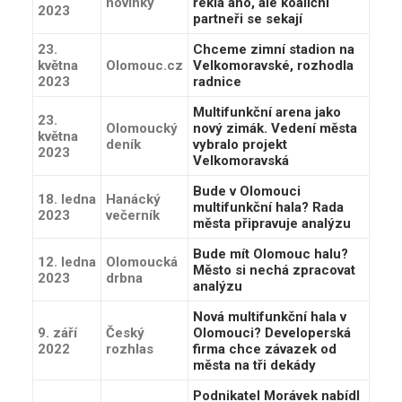
novinky
řekla ano, ale koaliční
2023
partneři se sekají
23.
Chceme zimní stadion na
května
Olomouc.cz
Velkomoravské, rozhodla
2023
radnice
Multifunkční arena jako
23.
Olomoucký
nový zimák. Vedení města
května
deník
vybralo projekt
2023
Velkomoravská
Bude v Olomouci
18. ledna
Hanácký
multifunkční hala? Rada
2023
večerník
města připravuje analýzu
Bude mít Olomouc halu?
12. ledna
Olomoucká
Město si nechá zpracovat
2023
drbna
analýzu
Nová multifunkční hala v
9. září
Český
Olomouci? Developerská
2022
rozhlas
firma chce závazek od
města na tři dekády
Podnikatel Morávek nabídl