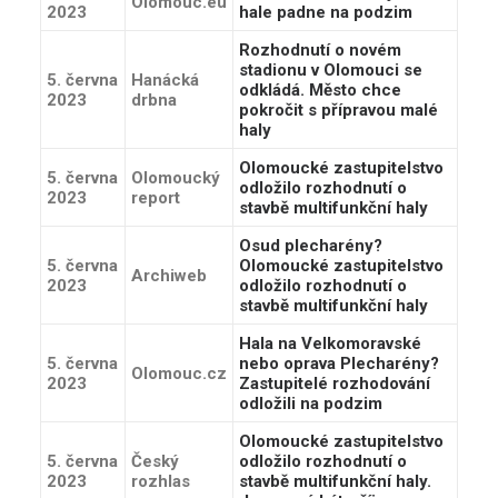
Olomouc.eu
2023
hale padne na podzim
Rozhodnutí o novém
stadionu v Olomouci se
5. června
Hanácká
odkládá. Město chce
2023
drbna
pokročit s přípravou malé
haly
Olomoucké zastupitelstvo
5. června
Olomoucký
odložilo rozhodnutí o
2023
report
stavbě multifunkční haly
Osud plecharény?
5. června
Olomoucké zastupitelstvo
Archiweb
2023
odložilo rozhodnutí o
stavbě multifunkční haly
Hala na Velkomoravské
5. června
nebo oprava Plecharény?
Olomouc.cz
2023
Zastupitelé rozhodování
odložili na podzim
Olomoucké zastupitelstvo
5. června
Český
odložilo rozhodnutí o
2023
rozhlas
stavbě multifunkční haly.