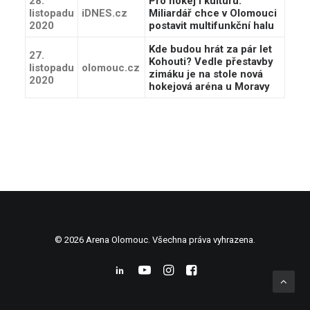
28.
Pro hokej i kulturu.
listopadu
iDNES.cz
Miliardář chce v Olomouci
2020
postavit multifunkční halu
Kde budou hrát za pár let
27.
Kohouti? Vedle přestavby
listopadu
olomouc.cz
zimáku je na stole nová
2020
hokejová aréna u Moravy
© 2026 Arena Olomouc. Všechna práva vyhrazena.