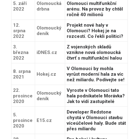
5. září
Olomoucká
Olomouci multifunkční
2022
drbna
arénu. Na provoz by chtěl
ročně 40 milionů
12.
Projekt nové haly v
Olomoucký
srpna
Olomouci? Hokej je na
deník
2022
rozcestí. Co řekli politici?
3.
Z vojenských skladů
března
iDNES.cz
vznikne nová olomoucká
2022
čtvrť s multifunkční halou
V Olomouci by mohla
8. srpna
Hokej.cz
vyrůst moderní hala za víc
2021
než miliardu. Podívejte se!
22.
Vyroste v Olomouci tato
Olomoucký
prosince
hala podnikatele Morávka?
deník
2020
Jak to vidí zastupitelé
Developer Redstone
5.
chystá v Olomouci stavbu
prosince
E15.cz
víceúčelové haly. Bude stát
2020
přes miliardu